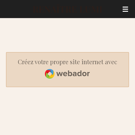
RENAÎTRE LUMI
Passer
au
contenu
principal
Créez votre propre site internet avec
Webador